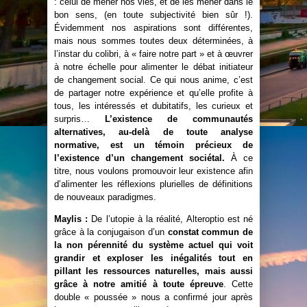
: celui de mener nos vies, et de les mener dans le
bon sens, (en toute subjectivité bien sûr !).
Évidemment nos aspirations sont différentes,
mais nous sommes toutes deux déterminées, à
l’instar du colibri, à « faire notre part » et à œuvrer
à notre échelle pour alimenter le débat initiateur
de changement social. Ce qui nous anime, c’est
de partager notre expérience et qu’elle profite à
tous, les intéressés et dubitatifs, les curieux et
surpris…
L’existence de communautés
alternatives, au-delà de toute analyse
normative, est un témoin précieux de
l’existence d’un changement sociétal.
À ce
titre, nous voulons promouvoir leur existence afin
d’alimenter les réflexions plurielles de définitions
de nouveaux paradigmes.
Maylis :
De l’utopie à la réalité, Alteroptio est né
grâce à la conjugaison d’un
constat commun de
la non pérennité du système actuel qui voit
grandir et exploser les inégalités tout en
pillant les ressources naturelles, mais aussi
grâce à notre amitié à toute épreuve
. Cette
double « poussée » nous a confirmé jour après