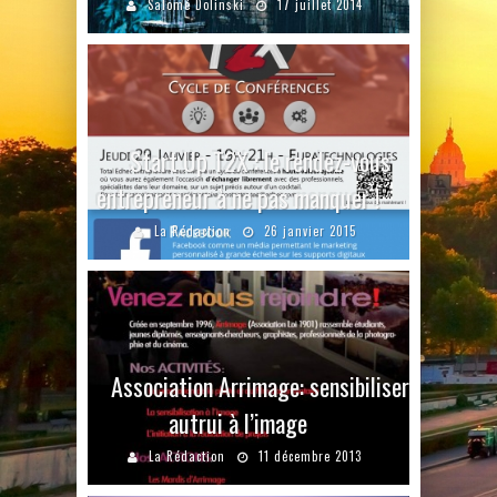
Salomé Dolinski
17 juillet 2014
Start Up T2X : le rendez-vous
entrepreneur à ne pas manquer !
La Rédaction
26 janvier 2015
Association Arrimage: sensibiliser
autrui à l’image
La Rédaction
11 décembre 2013