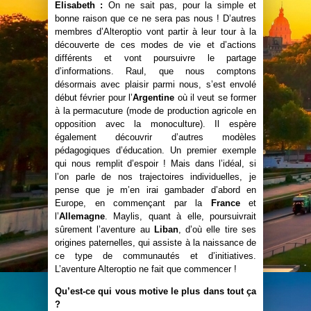
Elisabeth :
On ne sait pas, pour la simple et
bonne raison que ce ne sera pas nous ! D’autres
membres d’Alteroptio vont partir à leur tour à la
découverte de ces modes de vie et d’actions
différents et vont poursuivre le partage
d’informations. Raul, que nous comptons
désormais avec plaisir parmi nous, s’est envolé
début février pour l’
Argentine
où il veut se former
à la permacuture (mode de production agricole en
opposition avec la monoculture). Il espère
également découvrir d’autres modèles
pédagogiques d’éducation. Un premier exemple
qui nous remplit d’espoir ! Mais dans l’idéal, si
l’on parle de nos trajectoires individuelles, je
pense que je m’en irai gambader d’abord en
Europe, en commençant par la
France
et
l’
Allemagne
. Maylis, quant à elle, poursuivrait
sûrement l’aventure au
Liban
, d’où elle tire ses
origines paternelles, qui assiste à la naissance de
ce type de communautés et d’initiatives.
L’aventure Alteroptio ne fait que commencer !
Qu’est-ce qui vous motive le plus dans tout ça
?