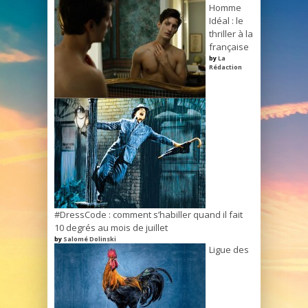
Homme
Idéal : le
thriller à la
française
by
La
Rédaction
#DressCode : comment s’habiller quand il fait
10 degrés au mois de juillet
by
Salomé Dolinski
Ligue des