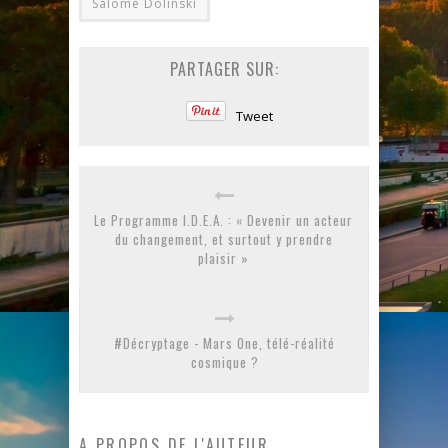
Salomé Dolinski
PARTAGER SUR:
Tweet
Le Programme I.D.E.A. : « Devenir un acteur
du changement, et surtout y prendre
plaisir »
#Décryptage - Mars One, télé-réalité
cosmique ?
A PROPOS DE L'AUTEUR