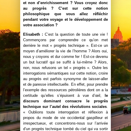
et non d’enrichissement ? Vous croyez donc
au progrès ? C’est sur cette notion
philosophique que vous allez réfléchir
pendant votre voyage et le développement de
votre association ?
Elisabeth :
C’est la question de toute une vie !
Commençons par comprendre ce qu’on met
derrière le mot « progrès technique ». Est-ce un
moyen d’améliorer la vie de l’homme ? Alors oui,
nous y croyons et dur comme fer ! Est-ce devenu
un but lucratif qui se suffit à lui-même ? Alors,
non, nous refusons un tel « progrès ». Outre les
interrogations sémantiques sur cette notion, croire
au progrès est parfois synonyme de laisser-aller
et de paresse intellectuelle. En effet, pour prendre
l’exemple des ressources pétrolières dont on a la
certitude qu’elles s’épuisent à vue d’œil,
le
discours dominant consacre le progrès
technique sur l’autel des révolutions sociales
.
« Oublions toute interrogation et réflexion à
propos du mode de vie occidental gaspilleur et
irrespectueux, et concentrons-nous sur l’arrivée
d’un progrès technique tombé du ciel qui va sortir