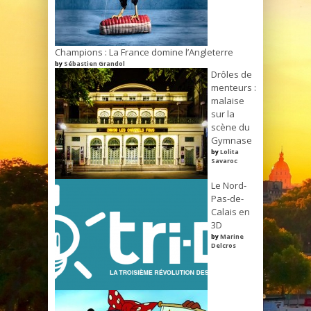
Champions : La France domine l’Angleterre
by
Sébastien Grandol
Drôles de
menteurs :
malaise
sur la
scène du
Gymnase
by
Lolita
Savaroc
Le Nord-
Pas-de-
Calais en
3D
by
Marine
Delcros