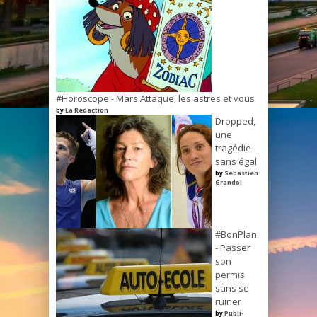
#Horoscope - Mars Attaque, les astres et vous
by
La Rédaction
Dropped,
une
tragédie
sans égal
by
Sébastien
Grandol
#BonPlan
- Passer
son
permis
sans se
ruiner
by
Publi-