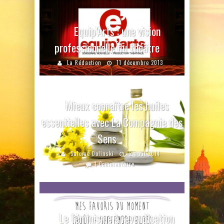
Equip’Arts : une vision
professionnelle du théâtre
La Rédaction
11 décembre 2013
Mieux connaître les huiles
essentielles avec La Compagnie des
Sens
Salomé Dolinski
2 août 2014
1 Commentaire
Le féminisme à revendication