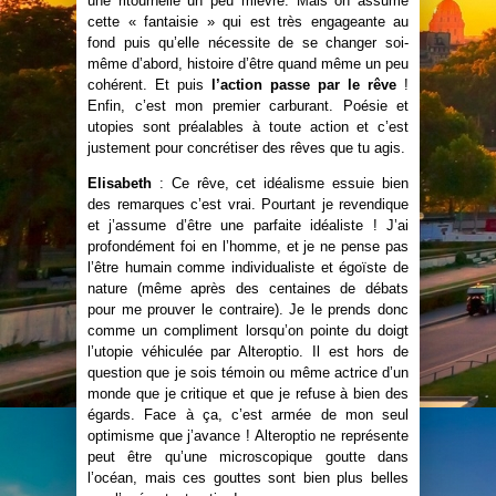
une ritournelle un peu mièvre. Mais on assume
cette « fantaisie » qui est très engageante au
fond puis qu’elle nécessite de se changer soi-
même d’abord, histoire d’être quand même un peu
cohérent. Et puis
l’action passe par le rêve
!
Enfin, c’est mon premier carburant. Poésie et
utopies sont préalables à toute action et c’est
justement pour concrétiser des rêves que tu agis.
Elisabeth
: Ce rêve, cet idéalisme essuie bien
des remarques c’est vrai. Pourtant je revendique
et j’assume d’être une parfaite idéaliste ! J’ai
profondément foi en l’homme, et je ne pense pas
l’être humain comme individualiste et égoïste de
nature (même après des centaines de débats
pour me prouver le contraire). Je le prends donc
comme un compliment lorsqu’on pointe du doigt
l’utopie véhiculée par Alteroptio. Il est hors de
question que je sois témoin ou même actrice d’un
monde que je critique et que je refuse à bien des
égards. Face à ça, c’est armée de mon seul
optimisme que j’avance ! Alteroptio ne représente
peut être qu’une microscopique goutte dans
l’océan, mais ces gouttes sont bien plus belles