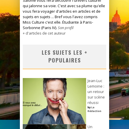
Salomé vous fera découvrir l'univers culturel
qui jalonne sa voie. C'est avec sa plume qu'elle
vous fera voyager d'articles en articles et de
sujets en sujets ... Bref vous l'avez compris
Miss Culture c'est elle. Étudiante à Paris-
Sorbonne (Paris IV).
Son profil
+ d'articles de cet auteur
LES SUJETS LES +
POPULAIRES
Jean-Luc
Lemoine :
un retour
sur scène
réussi
by
La
Rédaction
Un