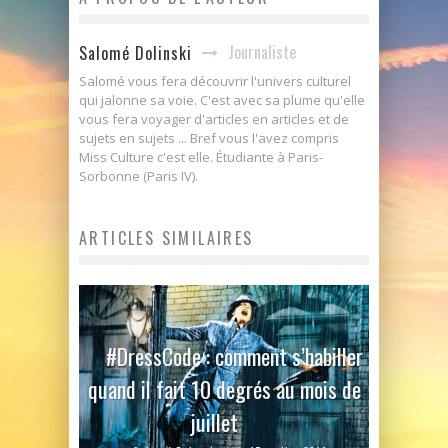
Journaliste
Salomé Dolinski
Salomé vous fera découvrir l'univers culturel
qui jalonne sa voie. C'est avec sa plume qu'elle
vous fera voyager d'articles en articles et de
sujets en sujets ... Bref vous l'avez compris
Miss Culture c'est elle. Étudiante à Paris-
Sorbonne (Paris IV).
ARTICLES SIMILAIRES
#DressCode : comment s’habiller
quand il fait 10 degrés au mois de
juillet