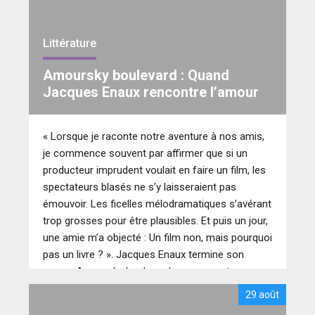
Littérature
Amoursky boulevard : Quand
Jacques Enaux rencontre l’amour
« Lorsque je raconte notre aventure à nos amis,
je commence souvent par affirmer que si un
producteur imprudent voulait en faire un film, les
spectateurs blasés ne s’y laisseraient pas
émouvoir. Les ficelles mélodramatiques s’avérant
trop grosses pour être plausibles. Et puis un jour,
une amie m’a objecté : Un film non, mais pourquoi
pas un livre ? ». Jacques Enaux termine son
roman Amoursky boulevard par ses mots
comme pour prévenir son lectorat. L’histoire qu’il
29 août
raconte est en effet la sienne et les éditions de la