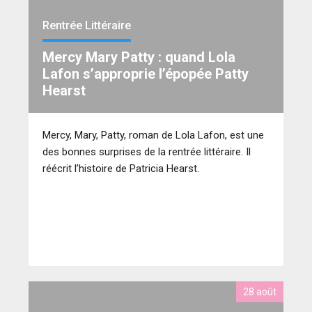
Rémanence ont bien fait de la lui laisser compter.
Ce conducteur de train dévoile une épopée
Rentrée Littéraire
incroyablement drôle et romantique comme pour
Mercy Mary Patty : quand Lola
nous rappeler que les contes de fées peuvent
Lafon s’approprie l’épopée Patty
exister.
Hearst
Mercy, Mary, Patty, roman de Lola Lafon, est une
des bonnes surprises de la rentrée littéraire. Il
réécrit l’histoire de Patricia Hearst.
28 août