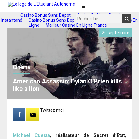
Casino Bonus Sans Depot
Casino En Ligne Retrait
Instantané
Casino Bonus Sans Depot 2025
Nouveaux Casinos En
Ligne
Meilleur Casino En Ligne France
20 septembre
Cinéma
American Assassin: Dylan O’Brien kills
like a lion
Twittez moi
Michael Cuesta
, réalisateur de Secret d’Etat,