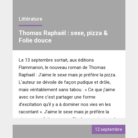
Littérature
Thomas Raphaël : sexe, pizza &
Folie douce
Le 13 septembre sortait, aux éditions
Flammarion, le nouveau roman de Thomas
Raphaël : J’aime le sexe mais je préfère la pizza.
L’auteur se dévoile de façon pudique et drôle,
mais véritablement sans tabou : « Ce que j’aime
avec ce livre c’est partager une forme
d’excitation qu’il y a à dominer nos vies en les
racontant ». J’aime le sexe mais je préfère la
pizza, nous fait penser au film Le premier jour du
reste de ta vie. L’histoire raconte les moments
12 septembre
fondateurs de la vie du romancier avec nostalgie