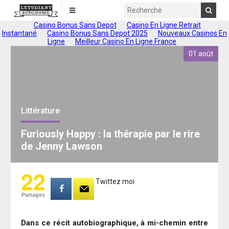
Casino Bonus Sans Depot
Casino En Ligne Retrait
Instantané
Casino Bonus Sans Depot 2025
Nouveaux Casinos En
Ligne
Meilleur Casino En Ligne France
01 août
Littérature
Furiously Happy : la thérapie par le rire
de Jenny Lawson
22
Twittez moi
Partages
Dans ce récit autobiographique, à mi-chemin entre