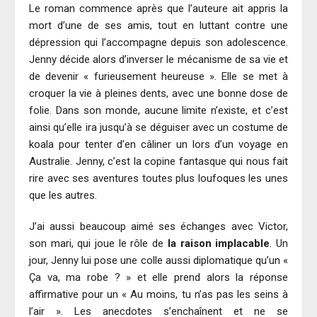
Le roman commence après que l’auteure ait appris la
mort d’une de ses amis, tout en luttant contre une
dépression qui l’accompagne depuis son adolescence.
Jenny décide alors d’inverser le mécanisme de sa vie et
de devenir « furieusement heureuse ». Elle se met à
croquer la vie à pleines dents, avec une bonne dose de
folie. Dans son monde, aucune limite n’existe, et c’est
ainsi qu’elle ira jusqu’à se déguiser avec un costume de
koala pour tenter d’en câliner un lors d’un voyage en
Australie. Jenny, c’est la copine fantasque qui nous fait
rire avec ses aventures toutes plus loufoques les unes
que les autres.
J’ai aussi beaucoup aimé ses échanges avec Victor,
son mari, qui joue le rôle de
la
raison implacable
. Un
jour, Jenny lui pose une colle aussi diplomatique qu’un «
Ça va, ma robe ? » et elle prend alors la réponse
affirmative pour un « Au moins, tu n’as pas les seins à
l’air ». Les anecdotes s’enchaînent et ne se