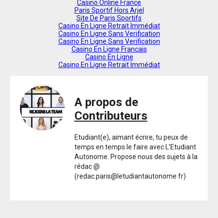
Casino Online France
Paris Sportif Hors Arjel
Site De Paris Sportifs
Casino En Ligne Retrait Immédiat
Casino En Ligne Sans Verification
Casino En Ligne Sans Verification
Casino En Ligne Francais
Casino En Ligne
Casino En Ligne Retrait Immédiat
A propos de
Contributeurs
Etudiant(e), aimant écrire, tu peux de
temps en temps le faire avec L'Etudiant
Autonome. Propose nous des sujets à la
rédac @
(
redac.paris@letudiantautonome.fr
)