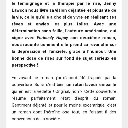
le témoignage et la thérapie par le rire, Jenny
Lawson nous livre sa vision déjantée et piquante de
la vie, celle qu’elle a choisi de vivre en réalisant ses
rêves et envies les plus folles. Avec une
détermination sans faille, l’auteure américaine, qui
signe avec
Furiously Happy
son deuxième roman,
nous raconte comment elle prend sa revanche sur
la dépression et l’anxiété, grâce à l’humour. Une
bonne dose de rires sur fond de sujet sérieux en
perspective !
En voyant ce roman, j’ai d’abord été frappée par la
couverture. Si, si, c’est bien
un raton laveur empaillé
qui en est la vedette ! Original, non ? Cette couverture
résume parfaitement l’état d’esprit du roman.
Gentiment déjanté et pour le moins excentrique, c’est
un roman dont l’héroïne ose tout, en faisant fi des
conventions de la société.