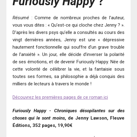
Furiously Happy
?
Résumé
: Comme de nombreux proches de l’auteur,
vous vous dites : « Qu’est-ce qui cloche chez Jenny ? ».
D’après les divers psys qu’elle a consultés au cours des
vingt dernières années, Jenny est une « dépressive
hautement fonctionnelle qui souffre d’un grave trouble
de l’anxiété ». Un jour, elle décide d’inverser la polarité
de ses émotions, et de devenir Furiously Happy. Née de
cette volonté de célébrer la vie, et la fantaisie sous
toutes ses formes, sa philosophie a déjà conquis des
milliers de lecteurs à travers le monde !
Découvrez les premières pages de ce roman ici
Furiously Happy - Chroniques désopilantes sur des
choses qui le sont moins
, de Jenny Lawson, Fleuve
Éditions, 352 pages, 19,90€