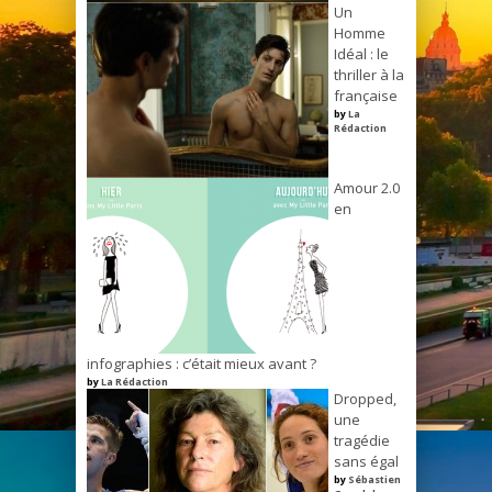
Un
Homme
Idéal : le
thriller à la
française
by
La
Rédaction
Amour 2.0
en
infographies : c’était mieux avant ?
by
La Rédaction
Dropped,
une
tragédie
sans égal
by
Sébastien