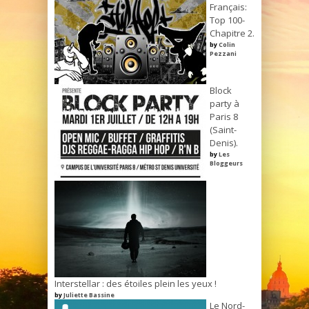
Français:
Top 100-
Chapitre 2.
by
Colin
Pezzani
Block
party à
Paris 8
(Saint-
Denis).
by
Les
Bloggeurs
Interstellar : des étoiles plein les yeux !
by
Juliette Bassine
Le Nord-