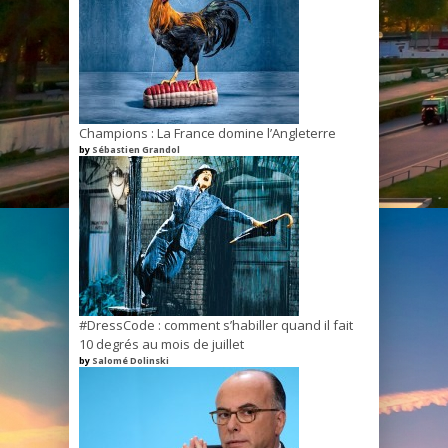
Champions : La France domine l’Angleterre
by
Sébastien Grandol
#DressCode : comment s’habiller quand il fait
10 degrés au mois de juillet
by
Salomé Dolinski