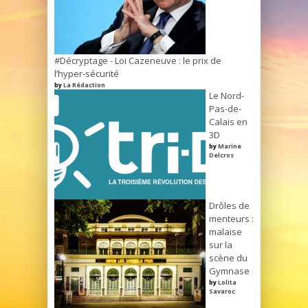
#Décryptage - Loi Cazeneuve : le prix de
l’hyper-sécurité
by
La Rédaction
Le Nord-
Pas-de-
Calais en
3D
by
Marine
Delcros
Drôles de
menteurs :
malaise
sur la
scène du
Gymnase
by
Lolita
Savaroc