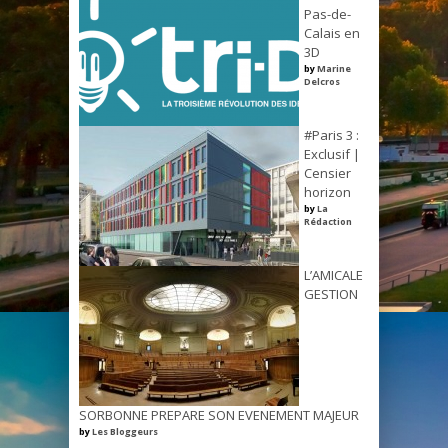
Pas-de-
Calais en
3D
by
Marine
Delcros
#Paris 3 :
Exclusif |
Censier
horizon
by
La
Rédaction
L’AMICALE
GESTION
SORBONNE PREPARE SON EVENEMENT MAJEUR
by
Les Bloggeurs