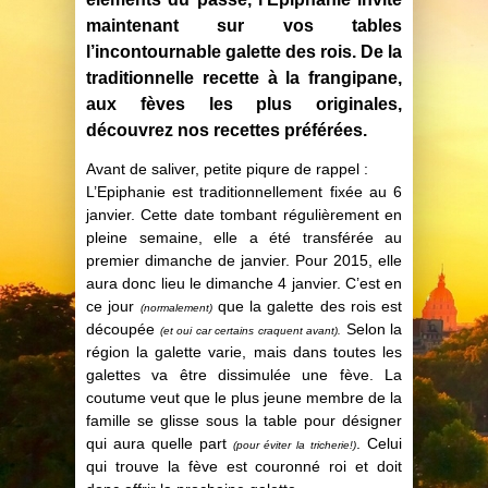
maintenant sur vos tables
l’incontournable galette des rois. De la
traditionnelle recette à la frangipane,
aux fèves les plus originales,
découvrez nos recettes préférées.
Avant de saliver, petite piqure de rappel :
L’Epiphanie est traditionnellement fixée au 6
janvier. Cette date tombant régulièrement en
pleine semaine, elle a été transférée au
premier dimanche de janvier. Pour 2015, elle
aura donc lieu le dimanche 4 janvier. C’est en
ce jour
que la galette des rois est
(normalement)
découpée
Selon la
(et oui car certains craquent avant).
région la galette varie, mais dans toutes les
galettes va être dissimulée une fève. La
coutume veut que le plus jeune membre de la
famille se glisse sous la table pour désigner
qui aura quelle part
. Celui
(pour éviter la tricherie!)
qui trouve la fève est couronné roi et doit