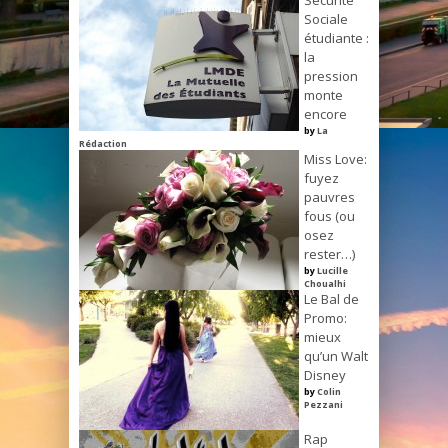
Sécurité
Sociale
étudiante :
la
pression
monte
encore
by
La
Rédaction
Miss Love:
fuyez
pauvres
fous (ou
osez
rester…)
by
Lucille
Choualhi
Le Bal de
Promo:
mieux
qu’un Walt
Disney
by
Colin
Pezzani
Rap