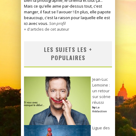
bien la photographie, le cinéma et tout ça...
Mais ce qu'elle aime par-dessus tout, c'est
manger, il faut se l'avouer ! En plus, elle papote
beaucoup, c'est la raison pour laquelle elle est
ici avec vous.
Son profil
+ d'articles de cet auteur
LES SUJETS LES +
POPULAIRES
Jean-Luc
Lemoine :
un retour
sur scène
réussi
by
La
Rédaction
Ligue des