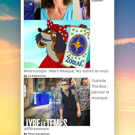
Grandol
#Horoscope - Mars Attaque, les astres et vous
by
La Rédaction
Outside
The Box :
penser la
musique
différemment
by
Onur Karapinar