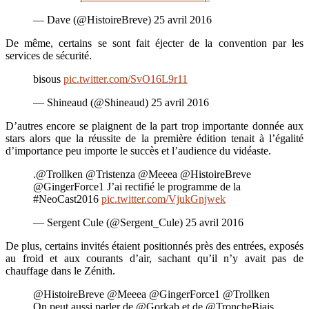
— Dave (@HistoireBreve) 25 avril 2016
De même, certains se sont fait éjecter de la convention par les
services de sécurité.
bisous
pic.twitter.com/SvO16L9r11
— Shineaud (@Shineaud) 25 avril 2016
D’autres encore se plaignent de la part trop importante donnée aux
stars alors que la réussite de la première édition tenait à l’égalité
d’importance peu importe le succès et l’audience du vidéaste.
.@Trollken @Tristenza @Meeea @HistoireBreve
@GingerForce1 J’ai rectifié le programme de la
#NeoCast2016
pic.twitter.com/VjukGnjwek
— Sergent Cule (@Sergent_Cule) 25 avril 2016
De plus, certains invités étaient positionnés près des entrées, exposés
au froid et aux courants d’air, sachant qu’il n’y avait pas de
chauffage dans le Zénith.
@HistoireBreve @Meeea @GingerForce1 @Trollken
On peut aussi parler de @Gorkab et de @TroncheBiais