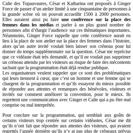
Calie des Topauvaures, César et Katharina ont proposés à Ginger
Force de passer d’un atelier limité à une cinquantaine de personnes à
la grande scène où on pouvait accueillir 1500 à 2000 personnes.
Elles auraient ainsi pu faire
une conférence sur la place des
femmes dans les médias
et parler à un plus grand nombre de
personnes afin d’élargir l’audience sur ces thématiques importantes.
Néanmoins, Ginger Force rappelle que cette conférence aurait eu
lieu à la place de son atelier sur la place des femmes dans l’histoire,
alors qu’un autre invité voulait bien laisser son créneau pour lui
donner du temps supplémentaire sur la question. César me reprécise
que ce vidéaste était très demandé, et qu’il ne voulait pas supprimer
un créneau attendu par les visiteurs au risque de faire des mécontents
sachant que la programmation était déjà rendue publique.
Les organisateurs veulent rappeler que ce sont des problématiques
qui leurs tiennent à cœur, que c’est un homme et une femme qui se
chargent de la programmation et qu’ils essayent du mieux possible
de répondre aux attentes et remarques des bénévoles, visiteurs et
invités sur comment améliorer la convention, pour le mieux. Ils
regrettent une communication avec Ginger et Calie qui a pu être mal
comprise ou mal interprétée.
Pour conclure sur la programmation, qui semblait aux goûts de
certains visiteurs trop centrée sur certains vidéastes, César me dit
qu’ils n’ont fait que répondre aux attentes des visiteurs, qui avaient
regrettés l’année dernière qu’ils n’y ai pas plus de créneaux prévus