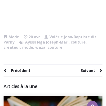
Mode
20 avr
Valérie Jean-Baptiste dit
Parny
Ayissi Nga Joseph-Mari
,
couture
,
créateur
,
mode
,
wazal couture
Précédent
Suivant
Articles à la une
27