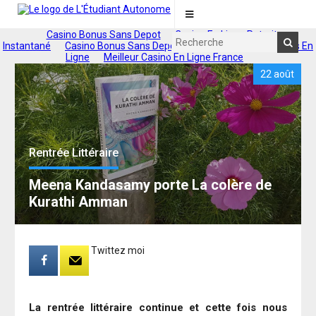
Casino Bonus Sans Depot
Casino En Ligne Retrait
Instantané
Casino Bonus Sans Depot 2025
Nouveaux Casinos En
Ligne
Meilleur Casino En Ligne France
22 août
Rentrée Littéraire
Meena Kandasamy porte La colère de
Kurathi Amman
Twittez moi
La rentrée littéraire continue et cette fois nous