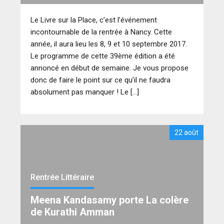
Le Livre sur la Place, c’est l’événement
incontournable de la rentrée à Nancy. Cette
année, il aura lieu les 8, 9 et 10 septembre 2017.
Le programme de cette 39ème édition a été
annoncé en début de semaine. Je vous propose
donc de faire le point sur ce qu’il ne faudra
absolument pas manquer ! Le […]
22 août
Rentrée Littéraire
Meena Kandasamy porte La colère
de Kurathi Amman