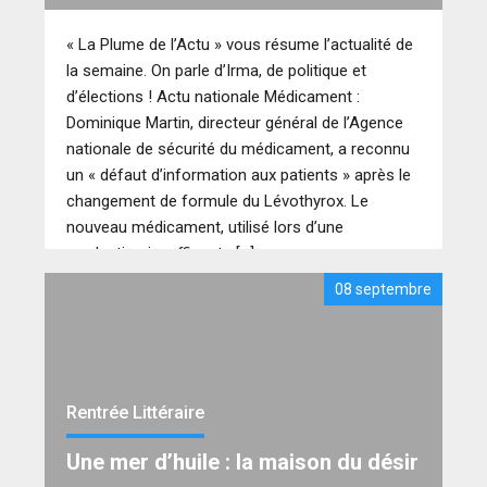
« La Plume de l’Actu » vous résume l’actualité de
la semaine. On parle d’Irma, de politique et
d’élections ! Actu nationale Médicament :
Dominique Martin, directeur général de l’Agence
nationale de sécurité du médicament, a reconnu
un « défaut d’information aux patients » après le
changement de formule du Lévothyrox. Le
nouveau médicament, utilisé lors d’une
production insuffisante […]
08 septembre
Rentrée Littéraire
Une mer d’huile : la maison du désir