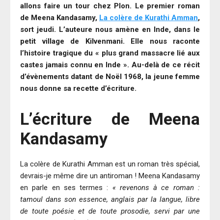
allons faire un tour chez Plon. Le premier roman
de Meena Kandasamy,
La colère de Kurathi Amman
,
sort jeudi. L’auteure nous amène en Inde, dans le
petit village de Kilvenmani. Elle nous raconte
l’histoire tragique du « plus grand massacre lié aux
castes jamais connu en Inde ». Au-delà de ce récit
d’évènements datant de Noël 1968, la jeune femme
nous donne sa recette d’écriture.
L’écriture de Meena
Kandasamy
La colère de Kurathi Amman est un roman très spécial,
devrais-je même dire un antiroman ! Meena Kandasamy
en parle en ses termes :
« revenons à ce roman :
tamoul dans son essence, anglais par la langue, libre
de toute poésie et de toute prosodie, servi par une