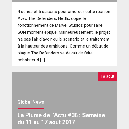
4 séries et 5 saisons pour amorcer cette réunion.
Avec The Defenders, Netflix copie le
fonctionnement de Marvel Studios pour faire
SON moment épique. Malheureusement, le projet
n’a pas l’air d’avoir eu le scénario et le traitement
à la hauteur des ambitions. Comme un début de
blague The Defenders se devait de faire
cohabiter 4 […]
18 août
Global News
La Plume de l’Actu #38 : Semaine
du 11 au 17 aout 2017