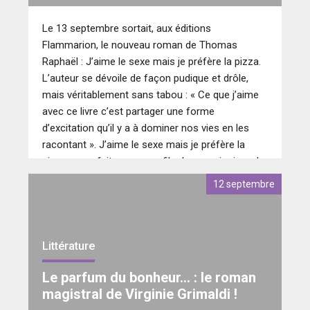
Le 13 septembre sortait, aux éditions
Flammarion, le nouveau roman de Thomas
Raphaël : J’aime le sexe mais je préfère la pizza.
L’auteur se dévoile de façon pudique et drôle,
mais véritablement sans tabou : « Ce que j’aime
avec ce livre c’est partager une forme
d’excitation qu’il y a à dominer nos vies en les
racontant ». J’aime le sexe mais je préfère la
pizza, nous fait penser au film Le premier jour du
reste de ta vie. L’histoire raconte les moments
12 septembre
fondateurs de la vie du romancier avec nostalgie
et bienveillance.
Littérature
Le parfum du bonheur… : le roman
magistral de Virginie Grimaldi !