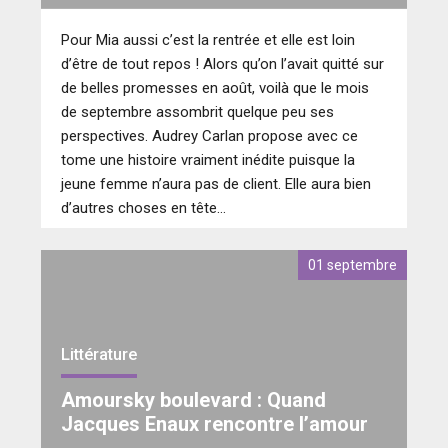
Pour Mia aussi c’est la rentrée et elle est loin
d’être de tout repos ! Alors qu’on l’avait quitté sur
de belles promesses en août, voilà que le mois
de septembre assombrit quelque peu ses
perspectives. Audrey Carlan propose avec ce
tome une histoire vraiment inédite puisque la
jeune femme n’aura pas de client. Elle aura bien
d’autres choses en tête…
01 septembre
Littérature
Amoursky boulevard : Quand
Jacques Enaux rencontre l’amour