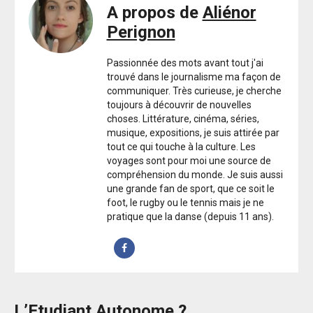
A propos de
Aliénor
Perignon
Passionnée des mots avant tout j'ai
trouvé dans le journalisme ma façon de
communiquer. Très curieuse, je cherche
toujours à découvrir de nouvelles
choses. Littérature, cinéma, séries,
musique, expositions, je suis attirée par
tout ce qui touche à la culture. Les
voyages sont pour moi une source de
compréhension du monde. Je suis aussi
une grande fan de sport, que ce soit le
foot, le rugby ou le tennis mais je ne
pratique que la danse (depuis 11 ans).
L’Etudiant Autonome ?