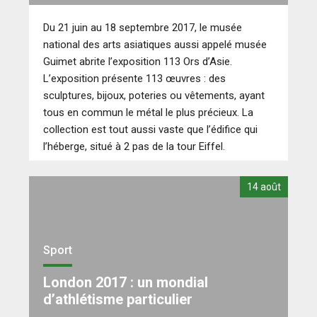
Du 21 juin au 18 septembre 2017, le musée
national des arts asiatiques aussi appelé musée
Guimet abrite l’exposition 113 Ors d’Asie.
L’exposition présente 113 œuvres : des
sculptures, bijoux, poteries ou vêtements, ayant
tous en commun le métal le plus précieux. La
collection est tout aussi vaste que l’édifice qui
l’héberge, situé à 2 pas de la tour Eiffel.
14 août
Sport
London 2017 : un mondial
d’athlétisme particulier