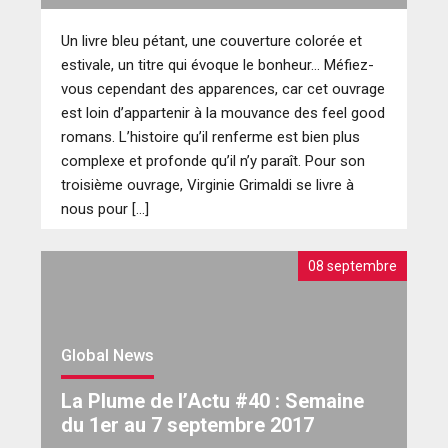
Un livre bleu pétant, une couverture colorée et
estivale, un titre qui évoque le bonheur… Méfiez-
vous cependant des apparences, car cet ouvrage
est loin d’appartenir à la mouvance des feel good
romans. L’histoire qu’il renferme est bien plus
complexe et profonde qu’il n’y paraît. Pour son
troisième ouvrage, Virginie Grimaldi se livre à
nous pour […]
08 septembre
Global News
La Plume de l’Actu #40 : Semaine
du 1er au 7 septembre 2017