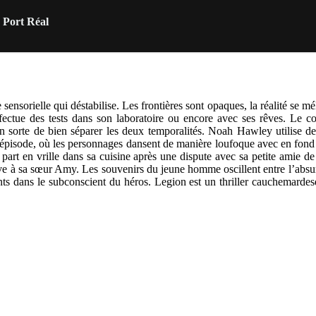
 Port Réal
sorielle qui déstabilise. Les frontières sont opaques, la réalité se 
ectue des tests dans son laboratoire ou encore avec ses rêves. Le con
it en sorte de bien séparer les deux temporalités. Noah Hawley utilis
 épisode, où les personnages dansent de manière loufoque avec en fond 
 part en vrille dans sa cuisine après une dispute avec sa petite amie 
ve à sa sœur Amy. Les souvenirs du jeune homme oscillent entre l’abs
ts dans le subconscient du héros. Legion est un thriller cauchemardes