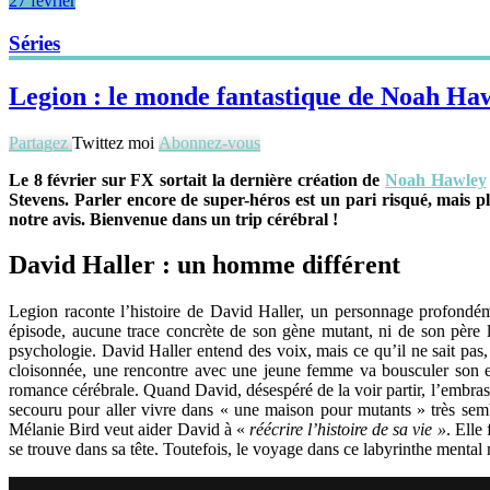
27 février
Séries
Legion : le monde fantastique de Noah Ha
Partagez
Twittez moi
Abonnez-vous
Le 8 février sur FX sortait la dernière création de
Noah Hawley
Stevens. Parler encore de super-héros est un pari risqué, mais pl
notre avis. Bienvenue dans un trip cérébral !
David Haller : un homme différent
Legion raconte l’histoire de David Haller, un personnage profondém
épisode, aucune trace concrète de son gène mutant, ni de son père
psychologie. David Haller entend des voix, mais ce qu’il ne sait pas, 
cloisonnée, une rencontre avec une jeune femme va bousculer son exi
romance cérébrale. Quand David, désespéré de la voir partir, l’embrasse
secouru pour aller vivre dans « une maison pour mutants » très se
Mélanie Bird veut aider David à «
réécrire l’histoire de sa vie »
. Elle
se trouve dans sa tête. Toutefois, le voyage dans ce labyrinthe mental 