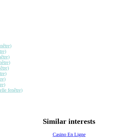
nêtre)
tre)
être)
nêtre)
être)
tre)
re)
re)
lle fenêtre)
Similar interests
Casino En Ligne