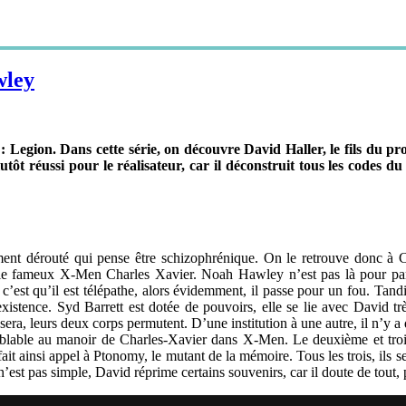
wley
: Legion. Dans cette série, on découvre David Haller, le fils du p
utôt réussi pour le réalisateur, car il déconstruit tous les codes d
ent dérouté qui pense être schizophrénique. On le retrouve donc à Clo
 le fameux X-Men Charles Xavier. Noah Hawley n’est pas là pour parl
c’est qu’il est télépathe, alors évidemment, il passe pour un fou. Tandis
stence. Syd Barrett est dotée de pouvoirs, elle se lie avec David tr
ra, leurs deux corps permutent. D’une institution à une autre, il n’y a 
mblable au manoir de Charles-Xavier dans X-Men. Le deuxième et tro
 fait ainsi appel à Ptonomy, le mutant de la mémoire. Tous les trois, ils 
n’est pas simple, David réprime certains souvenirs, car il doute de tout