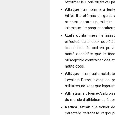
réformer le Code du travail p
Attaque
: un homme a tenté 
Eiffel. Il a été mis en garde
attentat contre un militair
islamique. Le parquet antiterro
Œufs contaminés
: le minis
effectué dans deux société
l’insecticide fipronil en pr
santé considère que le fipr
susceptible d’entrainer des a
haute dose.
Attaque
: un automobiliste 
Levallois-Perret avant de pr
militaires ne sont que légère
Athlétisme
: Pierre-Ambrois
du monde d’athlétismes à Lo
Radicalisation
: le fichier d
caractère terroriste regrou