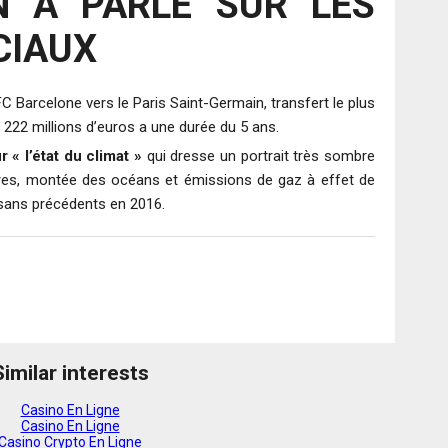
 A PARLE SUR LES
CIAUX
C Barcelone vers le Paris Saint-Germain, transfert le plus
 à 222 millions d’euros a une durée du 5 ans.
 « l’état du climat »
qui dresse un portrait très sombre
ures, montée des océans et émissions de gaz à effet de
 sans précédents en 2016.
z
liquez
our
er
artager
ur
re
(ouvre
eddit(ouvre
ans
ne
Similar interests
le
ouvelle
e)
enêtre)
Casino En Ligne
Casino En Ligne
Casino Crypto En Ligne