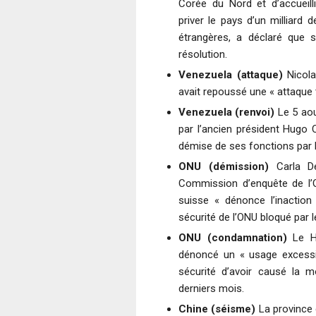
Corée du Nord et d’accueilli
priver le pays d’un milliard 
étrangères, a déclaré que s
résolution.
Venezuela (attaque)
Nicola
avait repoussé une « attaque t
Venezuela (renvoi)
Le 5 aou
par l’ancien président Hugo 
démise de ses fonctions par 
ONU (démission)
Carla De
Commission d’enquête de l’ON
suisse « dénonce l’inaction
sécurité de l’ONU bloqué par l
ONU (condamnation)
Le Ha
dénoncé un « usage excessif
sécurité d’avoir causé la 
derniers mois.
Chine (séisme)
La province 