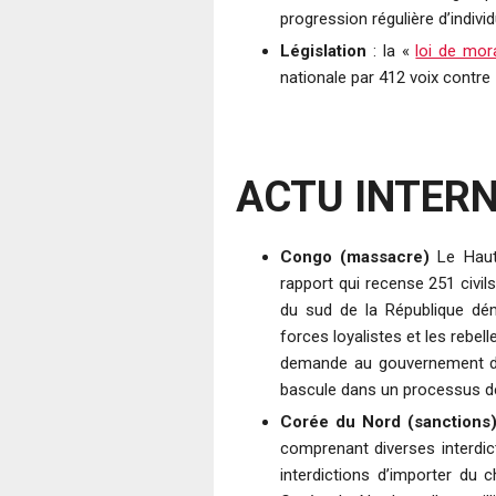
progression régulière d’individ
Législation
: la «
loi de mora
nationale par 412 voix contre 
ACTU INTER
Congo (massacre)
Le Haut 
rapport qui recense 251 civi
du sud de la République dém
forces loyalistes et les rebel
demande au gouvernement d’ag
bascule dans un processus de 
Corée du Nord (sanctions
comprenant diverses interdi
interdictions d’importer du