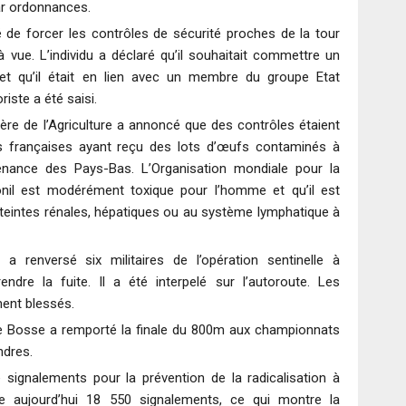
ar ordonnances.
de forcer les contrôles de sécurité proches de la tour
 à vue. L’individu a déclaré qu’il souhaitait commettre un
e et qu’il était en lien avec un membre du groupe Etat
riste a été saisi.
tère de l’Agriculture a annoncé que des contrôles étaient
s françaises ayant reçu des lots d’œufs contaminés à
ovenance des Pays-Bas. L’Organisation mondiale pour la
onil est modérément toxique pour l’homme et qu’il est
tteintes rénales, hépatiques ou au système lymphatique à
a renversé six militaires de l’opération sentinelle à
endre la fuite. Il a été interpelé sur l’autoroute. Les
ment blessés.
e Bosse a remporté la finale du 800m aux championnats
ndres.
e signalements pour la prévention de la radicalisation à
pe aujourd’hui 18 550 signalements, ce qui montre la