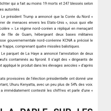
Richter qui a fait au moins 19 morts et 247 blessés selon
les autorités.
Le président Trump a annoncé que la Corée du Nord «
érer de menaces envers les Etats-Unis », sous quoi elle
a colère ». Le régime nord-coréen a répliqué en menaçant
 de l’île de Guam, hébergeant deux bases militaires
esse gouvernementale nord-coréenne KCNA a précisé le
de frappe, comprenant quatre missiles balistiques.
Le parquet de La Haye a annoncé l’arrestation de deux
ufs contaminés au fipronil. Il s’agit des « dirigeants de
t appliqué le produit dans les élevages avicoles » d’après
ats provisoires de l’élection présidentielle ont donné une
ortant, Uhuru Kenyatta, avec un peu plus de 54% des voix.
, a immédiatement contesté les chiffres et parle d’une «