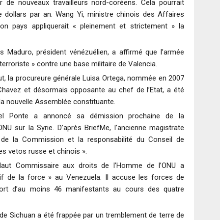
r de nouveaux travailleurs nord-coréens. Cela pourrait
de dollars par an. Wang Yi, ministre chinois des Affaires
on pays appliquerait « pleinement et strictement » la
s Maduro, président vénézuélien, a affirmé que l’armée
erroriste » contre une base militaire de Valencia.
t, la procureure générale Luisa Ortega, nommée en 2007
Chavez et désormais opposante au chef de l’Etat, a été
la nouvelle Assemblée constituante.
l Ponte a annoncé sa démission prochaine de la
U sur la Syrie. D’après BriefMe, l’ancienne magistrate
 de la Commission et la responsabilité du Conseil de
es vetos russe et chinois ».
ut Commissaire aux droits de l’Homme de l’ONU a
 de la force » au Venezuela. Il accuse les forces de
mort d’au moins 46 manifestants au cours des quatre
de Sichuan a été frappée par un tremblement de terre de