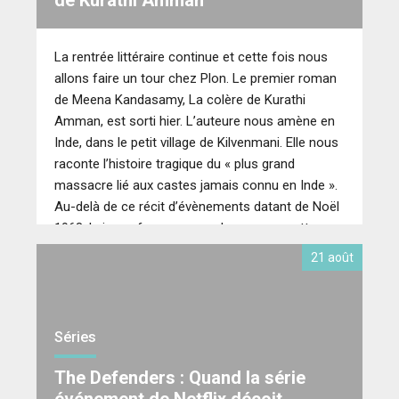
La rentrée littéraire continue et cette fois nous
allons faire un tour chez Plon. Le premier roman
de Meena Kandasamy, La colère de Kurathi
Amman, est sorti hier. L’auteure nous amène en
Inde, dans le petit village de Kilvenmani. Elle nous
raconte l’histoire tragique du « plus grand
massacre lié aux castes jamais connu en Inde ».
Au-delà de ce récit d’évènements datant de Noël
1968, la jeune femme nous donne sa recette
d’écriture.
21 août
Séries
The Defenders : Quand la série
événement de Netflix déçoit