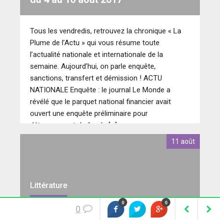
Tous les vendredis, retrouvez la chronique « La
Plume de l’Actu » qui vous résume toute
l’actualité nationale et internationale de la
semaine. Aujourd’hui, on parle enquête,
sanctions, transfert et démission ! ACTU
NATIONALE Enquête : le journal Le Monde a
révélé que le parquet national financier avait
ouvert une enquête préliminaire pour
détournement de fonds […]
11 août
Littérature
0
0
3 feel good romans à dévorer en
0
vacances