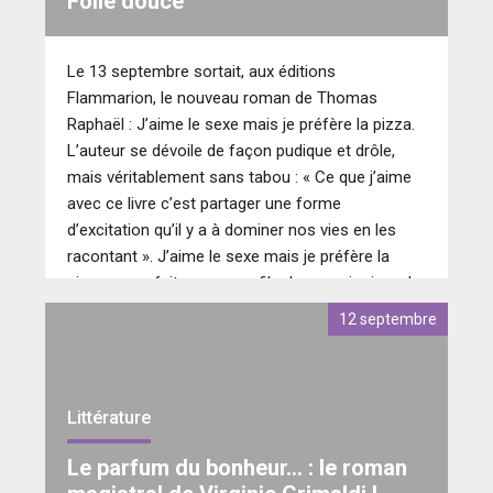
Folie douce
Le 13 septembre sortait, aux éditions
Flammarion, le nouveau roman de Thomas
Raphaël : J’aime le sexe mais je préfère la pizza.
L’auteur se dévoile de façon pudique et drôle,
mais véritablement sans tabou : « Ce que j’aime
avec ce livre c’est partager une forme
d’excitation qu’il y a à dominer nos vies en les
racontant ». J’aime le sexe mais je préfère la
pizza, nous fait penser au film Le premier jour du
reste de ta vie. L’histoire raconte les moments
12 septembre
fondateurs de la vie du romancier avec nostalgie
et bienveillance.
Littérature
Le parfum du bonheur… : le roman