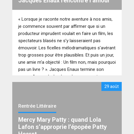
Jacques Enaux rencontre l’amour
« Lorsque je raconte notre aventure à nos amis,
je commence souvent par affirmer que si un
producteur imprudent voulait en faire un film, les
spectateurs blasés ne s’y laisseraient pas
émouvoir. Les ficelles mélodramatiques s’avérant
trop grosses pour être plausibles. Et puis un jour,
une amie m’a objecté : Un film non, mais pourquoi
pas un livre ? ». Jacques Enaux termine son
roman Amoursky boulevard par ses mots
comme pour prévenir son lectorat. L’histoire qu’il
29 août
raconte est en effet la sienne et les éditions de la
Rémanence ont bien fait de la lui laisser compter.
Ce conducteur de train dévoile une épopée
Rentrée Littéraire
incroyablement drôle et romantique comme pour
Mercy Mary Patty : quand Lola
nous rappeler que les contes de fées peuvent
Lafon s’approprie l’épopée Patty
exister.