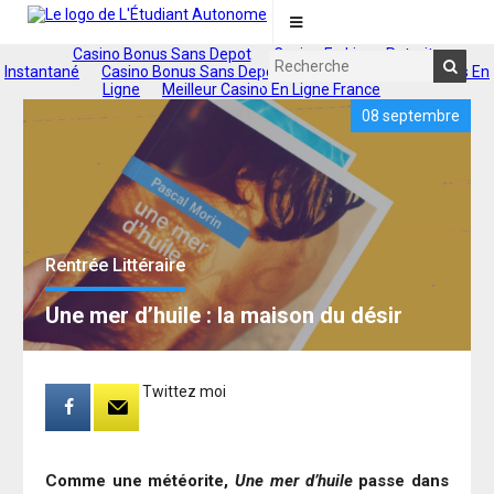
Casino Bonus Sans Depot
Casino En Ligne Retrait
Instantané
Casino Bonus Sans Depot 2025
Nouveaux Casinos En
Ligne
Meilleur Casino En Ligne France
08 septembre
Rentrée Littéraire
Une mer d’huile : la maison du désir
Twittez moi
Comme une météorite,
Une mer d’huile
passe dans