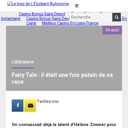
Casino Bonus Sans Depot
Casino En Ligne Retrait
Instantané
Casino Bonus Sans Depot 2025
Nouveaux Casinos En
Ligne
Meilleur Casino En Ligne France
04 août
Littérature
Fairy Tale : il était une fois putain de sa
race
Twittez moi
On connaissait déjà le talent d’Hélène Zimmer pour