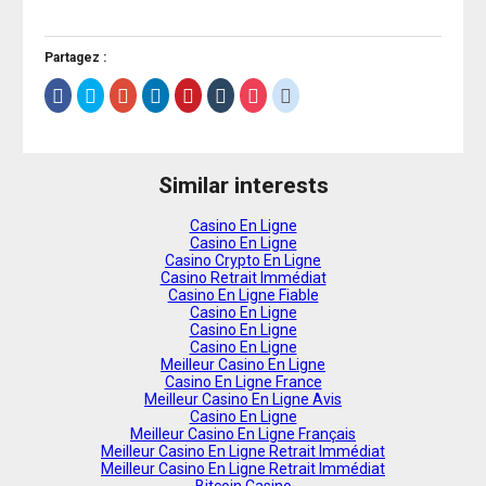
Partagez :
Cliquez
Cliquez
Cliquez
Cliquez
Cliquez
Cliquez
Cliquez
Cliquez
pour
pour
pour
pour
pour
pour
pour
pour
partager
partager
partager
partager
partager
partager
partager
partager
sur
sur
sur
sur
sur
sur
sur
sur
Facebook(ouvre
Twitter(ouvre
Google+
LinkedIn(ouvre
Pinterest(ouvre
Tumblr(ouvre
Pocket(ouvre
Reddit(ouvre
dans
dans
(ouvre
dans
dans
dans
dans
dans
une
une
dans
une
une
une
une
une
Similar interests
nouvelle
nouvelle
une
nouvelle
nouvelle
nouvelle
nouvelle
nouvelle
fenêtre)
fenêtre)
nouvelle
fenêtre)
fenêtre)
fenêtre)
fenêtre)
fenêtre)
fenêtre)
Casino En Ligne
Casino En Ligne
Casino Crypto En Ligne
Casino Retrait Immédiat
Casino En Ligne Fiable
Casino En Ligne
Casino En Ligne
Casino En Ligne
Meilleur Casino En Ligne
Casino En Ligne France
Meilleur Casino En Ligne Avis
Casino En Ligne
Meilleur Casino En Ligne Français
Meilleur Casino En Ligne Retrait Immédiat
Meilleur Casino En Ligne Retrait Immédiat