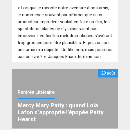
« Lorsque je raconte notre aventure à nos amis,
je commence souvent par affirmer que si un
producteur imprudent voulait en faire un film, les
spectateurs blasés ne s’y laisseraient pas
émouvoir. Les ficelles mélodramatiques s’avérant
trop grosses pour être plausibles. Et puis un jour,
une amie m’a objecté : Un film non, mais pourquoi
pas un livre ? ». Jacques Enaux termine son
roman Amoursky boulevard par ses mots
comme pour prévenir son lectorat. L’histoire qu’il
29 août
raconte est en effet la sienne et les éditions de la
Rémanence ont bien fait de la lui laisser compter.
Ce conducteur de train dévoile une épopée
Rentrée Littéraire
incroyablement drôle et romantique comme pour
Mercy Mary Patty : quand Lola
nous rappeler que les contes de fées peuvent
Lafon s’approprie l’épopée Patty
exister.
Hearst