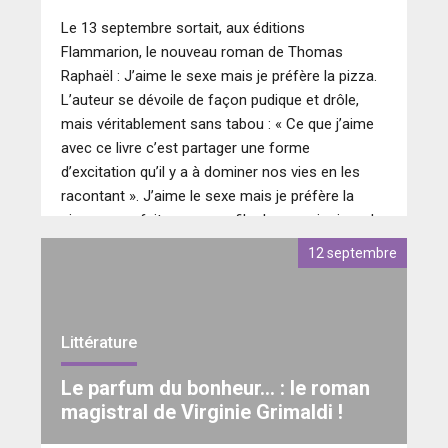
Le 13 septembre sortait, aux éditions
Flammarion, le nouveau roman de Thomas
Raphaël : J’aime le sexe mais je préfère la pizza.
L’auteur se dévoile de façon pudique et drôle,
mais véritablement sans tabou : « Ce que j’aime
avec ce livre c’est partager une forme
d’excitation qu’il y a à dominer nos vies en les
racontant ». J’aime le sexe mais je préfère la
pizza, nous fait penser au film Le premier jour du
reste de ta vie. L’histoire raconte les moments
12 septembre
fondateurs de la vie du romancier avec nostalgie
et bienveillance.
Littérature
Le parfum du bonheur… : le roman
magistral de Virginie Grimaldi !